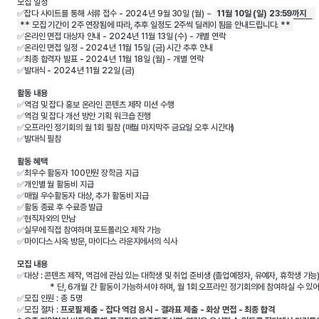
모집 일정 
✅잡다 사이트를 통해 서류 접수 - 2024년 9월 30일 (월) ~ 
11월 10일 (일) 23:59까지   
** 모집 기간이 2주 연장됨에 따라, 추후 일정도 2주씩 딜레이 됨을 안내드립니다. **
✅온라인 면접 대상자 안내 - 2024년 11월 13일 (수) - 개별 연락
✅온라인 면접 일정 - 2024년 11월 15일 (금) 시간 추후 안내 
✅최종 합격자 발표 - 2024년 11월 18일 (월) - 개별 연락
✅발대식 - 2024년 11월 22일 (금) 
활동 내용 
✅역검 및 잡다 홍보 온라인 콘텐츠 제작 미션 수행
✅역검 및 잡다 개선 방안 기획 워크숍 진행 
✅오프라인 정기회의 월 1회 필참 (매월 마지막주 금요일 오후 시간대) 

활동 혜택
✅최우수 활동자 100만원 장학금 지급

✅개인별 월 활동비 지급

✅매월 우수활동자 대상, 추가 활동비 지급

✅활동 종료 후 수료증 발급

✅현직자와의 만남

✅실무에 직접 참여하며 포트폴리오 제작 가능 

모집 내용
✅대상 : 콘텐츠 제작, 역검에 관심 있는 대학생 및 취업 준비생 (졸업예정자, 유예자, 휴학생 가능
                * 단, 6개월 간 활동이 가능하셔야 하며, 월 1회 오프라인 정기회의에 참여하실 수 있어야 합니다. 

✅모집 인원 : 총 5명 

✅모집 절차 : 
프로필 제출 - 잡다 역검 응시 - 결과표 제출 - 화상 면접 - 최종 합격
