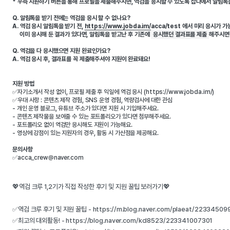
* 우측 지원하기 버튼을 통해 프로필을 제출해주시면, 역검을 응시할 수 있도록 잡다에서 알림톡을
Q. 알림톡을 받기 전에는 역검을 응시 할 수 없나요? 
A. 역검 응시 알림톡을 받기 전, 
https://www.jobda.im/acca/test
 에서 미리 응시가 가능
     이미 응시해 둔 결과가 있다면, 알림톡을 받고난 후 기존에 
응시했던 결과표를 제출
해주시면 
Q. 역검을 다 응시했으면 지원 완료인가요? 

A. 역검 응시 후, 결과표를 꼭 제출해주셔야 지원이 완료돼요!  

지원 방법
✅자기소개서 작성 없이, 프로필 제출 후 익일에 역검 응시 (https://www.jobda.im/) 
✅우대 사항 : 콘텐츠 제작 경험, SNS 운영 경험, 역량검사에 대한 관심
- 개인 운영 블로그, 유튜브 주소가 있다면 지원 시 기입해주세요. 
- 콘텐츠 제작물을 보여줄 수 있는 포트폴리오가 있다면 첨부해주세요. 
- 포트폴리오 없이 역검만 응시해도 지원이 가능해요. 
문의사항 
✅acca_crew@naver.com 
💖역검 크루 1,2기가 직접 작성한 후기 및 지원 꿀팁 보러가기💖
✅역검 크루 후기 및 지원 꿀팁 - https://m.blog.naver.com/plaeat/22334509
✅최고의 대외활동! - https://blog.naver.com/kcl8523/223341007301