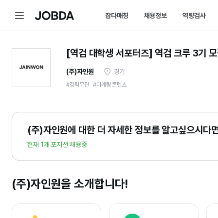
메
잡다매칭
채용정보
역량검사
J
뉴
O
B
D
매칭 홈
채용 캘린더
A
[역검 대학생 서포터즈] 역검 크루 3기 
매칭에 대한 모든 정보를 한곳에서 
채용 스케줄을 놓치
(주)자인원
경기
잡다매칭 소개
채용 공고
스펙아닌 역량으로 취업하는 방법을 
내가 선택한 필터로
#
경력무관
#마케팅 콘텐츠
(주)자인원
에 대한 더 자세한 정보를 알고싶으시다면
현재 1개 포지션 채용중
(주)자인원
을
소개합니다!