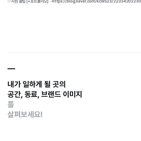
✅지원 꿀팁 (+포트폴리오)  -https://blog.naver.com/kcl8523/2233420223
내가 일하게 될 곳의
공간, 동료, 브랜드 이미지
를
살펴보세요!