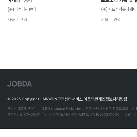
마케팅 · 경력
프로모션 기획 및 
(주)피앤피시큐어
(주)에프엠커뮤니케
서울
경력
서울
경력
J
O
B
D
고객센터
서비스 이용약관
개인정보처리방침
©
2026
Copyright JAINWON
A
자인원 대표자 신대석
대표메일
support@jobda.im
경기 성남시 분당구 판교로228번길 1
사업자번호 170-88-01418
직업정보제공사업 신고번호 J1516020210006
유료직업소