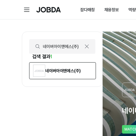
네이버아이앤에스(주) | 연봉, 직원수, 복지 등 | 잡다
메
잡다매칭
채용정보
역량
J
뉴
O
B
D
매칭 홈
채용 
A
매칭에 대한 모든 정보를 
채용 스
잡다매칭 소개
채용 
스펙아닌 역량으로 취업하
내가 선
검색 결과
1
네이버아이앤에스(주)
네이
MATC