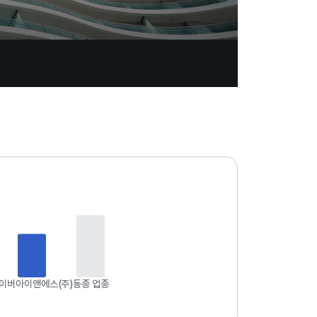
업
데
이
트
일
자
:
2
0
2
6
이버아이앤에스(주)
동종 업종
.
0
8