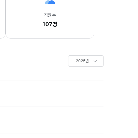
직원 수
107명
2025년