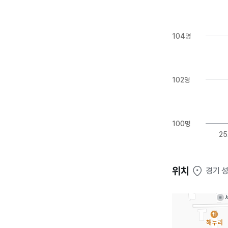
104명
102명
100명
25
위치
경기 성