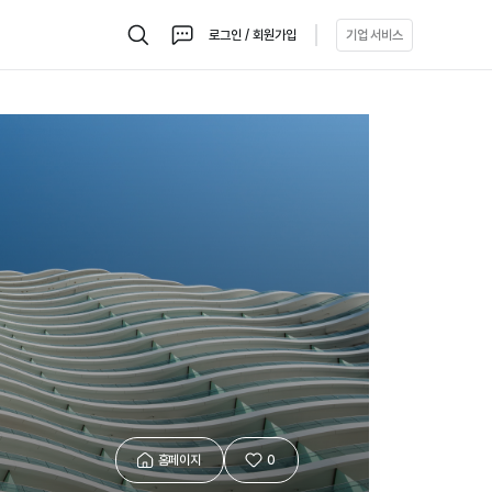
로그인 / 회원가입
기업 서비스
검
채
색
팅
홈페이지
0