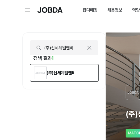
(주)신세계엘앤비 | 연봉, 직원수, 복지 등 | 잡다
메
잡다매칭
채용정보
역량
J
뉴
O
B
D
매칭 홈
채용 
A
매칭에 대한 모든 정보를 
채용 스
잡다매칭 소개
채용 
스펙아닌 역량으로 취업하
내가 선
검색 결과
1
(주)신세계엘앤비
(주
MATC