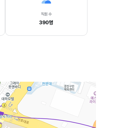
직원 수
390명