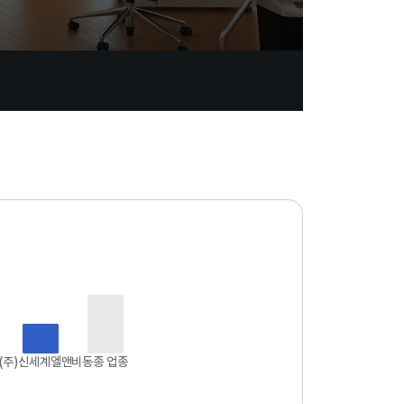
업
데
이
트
일
자
:
2
0
2
6
(주)신세계엘앤비
동종 업종
.
0
8