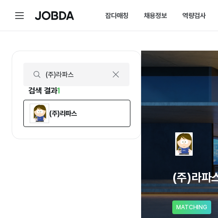
(주)라파스 | 연봉, 직원수, 복지 등 | 잡다
메
잡다매칭
채용정보
역량검사
J
뉴
O
B
D
매칭 홈
채용 캘린더
A
매칭에 대한 모든 정보를 한곳에서 
채용 스케줄을 놓치
잡다매칭 소개
채용 공고
스펙아닌 역량으로 취업하는 방법을 
내가 선택한 필터로
검색 결과
1
(주)라파스
(주)라파
MATCHING