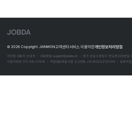
J
O
B
D
고객센터
서비스 이용약관
개인정보처리방침
©
2026
Copyright JAINWON
A
자인원 대표자 신대석
대표메일
support@jobda.im
경기 성남시 분당구 판교로228번길 1
사업자번호 170-88-01418
직업정보제공사업 신고번호 J1516020210006
유료직업소