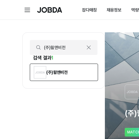
(주)윌앤비전 | 연봉, 직원수, 복지 등 | 잡다
메
잡다매칭
채용정보
역량
J
뉴
O
B
D
매칭 홈
채용 
A
매칭에 대한 모든 정보를 
채용 스
잡다매칭 소개
채용 
스펙아닌 역량으로 취업하
내가 선
검색 결과
1
(주)윌앤비전
(주
MATC