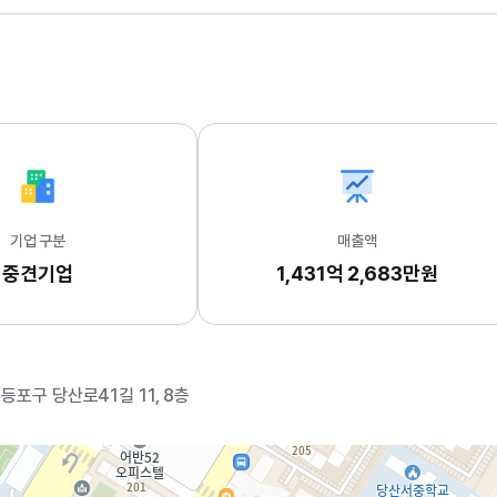
기업 구분
매출액
중견기업
1,431억 2,683만원
등포구 당산로41길 11, 8층