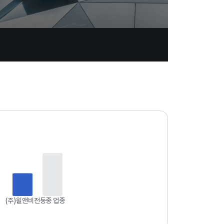
업
데
이
트
일
자
:
2
0
2
4
(주)윌앤비전
동종 업종
.
0
8