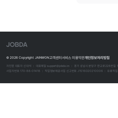
J
O
B
D
고객센터
서비스 이용약관
개인정보처리방침
©
2026
Copyright JAINWON
A
자인원 대표자 신대석
대표메일
support@jobda.im
경기 성남시 분당구 판교로228번길 1
사업자번호 170-88-01418
직업정보제공사업 신고번호 J1516020210006
유료직업소