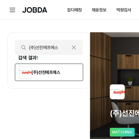
(주)선진에프에스 | 연봉, 직원수, 복지 등 | 잡다
메
잡다매칭
채용정보
역량검사
J
뉴
O
B
D
매칭 홈
채용 캘린더
A
매칭에 대한 모든 정보를 한곳에서 
채용 스케줄을 놓치
잡다매칭 소개
채용 공고
스펙아닌 역량으로 취업하는 방법을 
내가 선택한 필터로
검색 결과
1
(주)선진에프에스
(주)선진
MATCHING