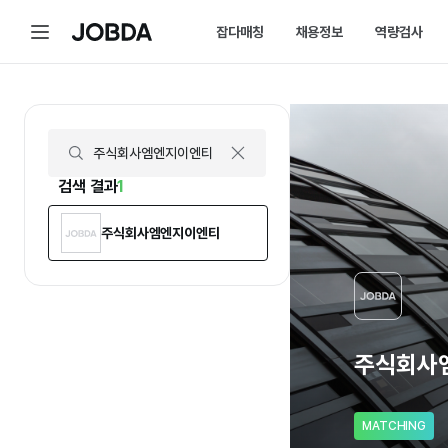
주식회사엠엔지이엔티 | 연봉, 직원수, 복지 등 | 잡다
메
잡다매칭
채용정보
역량검사
J
뉴
O
B
D
매칭 홈
채용 캘린더
A
매칭에 대한 모든 정보를 한곳에서 
채용 스케줄을 놓치
잡다매칭 소개
채용 공고
스펙아닌 역량으로 취업하는 방법을 
내가 선택한 필터로
검색 결과
1
주식회사엠엔지이엔티
주식회사
MATCHING