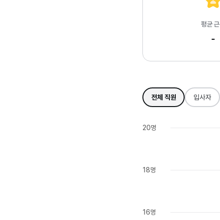
평균 
-
전체 직원
입사자
20명
18명
16명