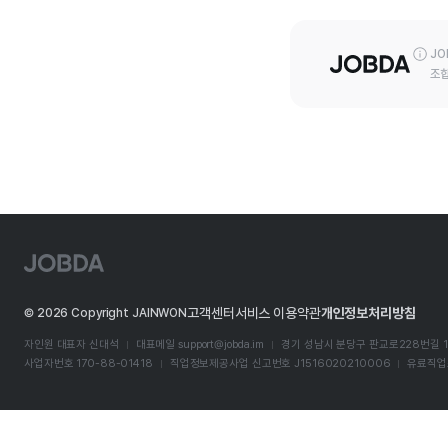
JO
조합
J
O
B
D
고객센터
서비스 이용약관
개인정보처리방침
©
2026
Copyright JAINWON
A
자인원 대표자 신대석
대표메일
support@jobda.im
경기 성남시 분당구 판교로228번길 1
사업자번호 170-88-01418
직업정보제공사업 신고번호 J1516020210006
유료직업소