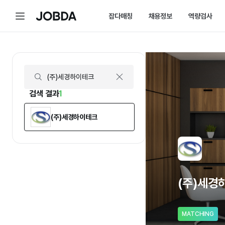
(주)세경하이테크 | 연봉, 직원수, 복지 등 | 잡다
메
잡다매칭
채용정보
역량검사
J
뉴
O
B
D
매칭 홈
채용 캘린더
A
매칭에 대한 모든 정보를 한곳에서 
채용 스케줄을 놓치
잡다매칭 소개
채용 공고
스펙아닌 역량으로 취업하는 방법을 
내가 선택한 필터로
검색 결과
1
(주)세경하이테크
(주)세경
MATCHING