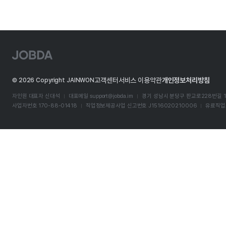
J
O
B
D
고객센터
서비스 이용약관
개인정보처리방침
©
2026
Copyright JAINWON
A
자인원 대표자 신대석
대표메일
support@jobda.im
경기 성남시 분당구 판교로228번길 1
사업자번호 170-88-01418
직업정보제공사업 신고번호 J1516020210006
유료직업소