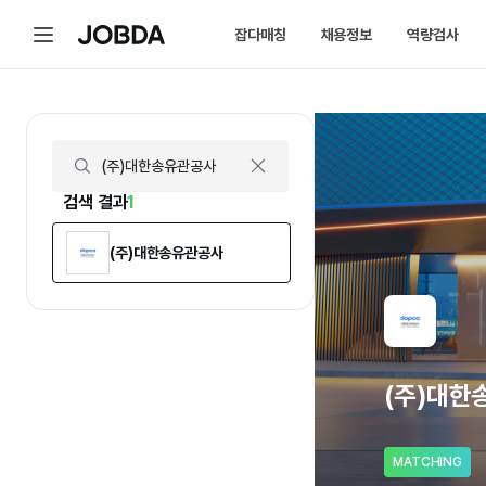
(주)대한송유관공사 | 연봉, 직원수, 복지 등 | 잡다
메
잡다매칭
채용정보
역량검사
J
뉴
O
B
D
매칭 홈
채용 캘린더
A
매칭에 대한 모든 정보를 한곳에서 
채용 스케줄을 놓치
잡다매칭 소개
채용 공고
스펙아닌 역량으로 취업하는 방법을 
내가 선택한 필터로
검색 결과
1
(주)대한송유관공사
(주)대한
MATCHING