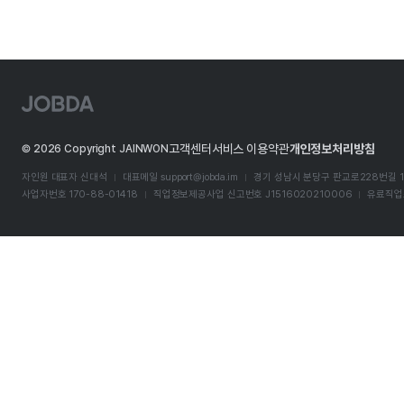
J
O
B
D
고객센터
서비스 이용약관
개인정보처리방침
©
2026
Copyright JAINWON
A
자인원 대표자 신대석
대표메일
support@jobda.im
경기 성남시 분당구 판교로228번길 1
사업자번호 170-88-01418
직업정보제공사업 신고번호 J1516020210006
유료직업소