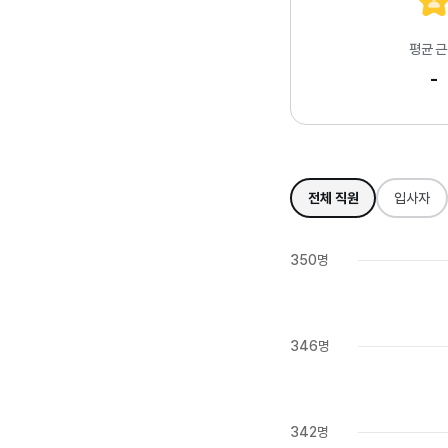
평균 
-
전체 직원
입사자
350명
346명
342명