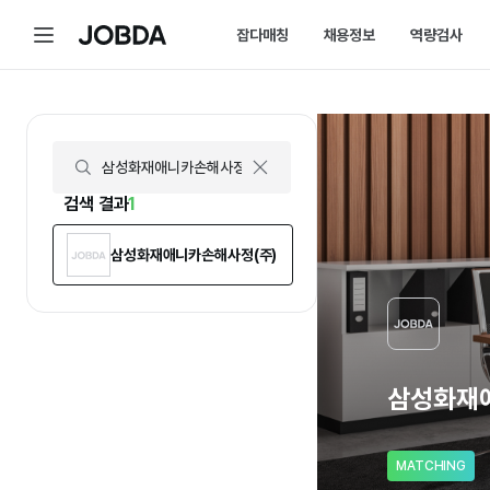
삼성화재애니카손해사정(주) | 연봉, 직원수, 복지 등 | 잡다
메
잡다매칭
채용정보
역량검사
J
뉴
O
B
D
매칭 홈
채용 캘린더
A
매칭에 대한 모든 정보를 한곳에서 
채용 스케줄을 놓치
잡다매칭 소개
채용 공고
스펙아닌 역량으로 취업하는 방법을 
내가 선택한 필터로
검색 결과
1
삼성화재애니카손해사정(주)
삼성화재
MATCHING