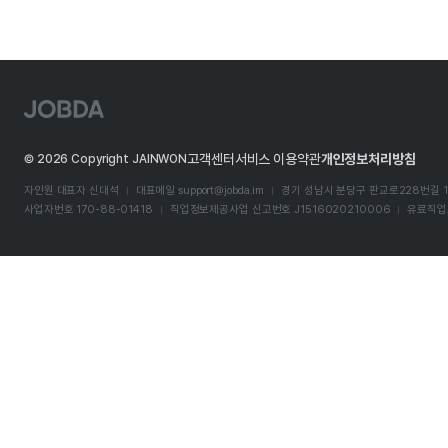
J
O
B
D
고객센터
서비스 이용약관
개인정보처리방침
©
2026
Copyright JAINWON
A
자인원 대표자 신대석
대표메일
support@jobda.im
경기 성남시 분당구 판교로228번길 1
사업자번호 170-88-01418
직업정보제공사업 신고번호 J1516020210006
유료직업소