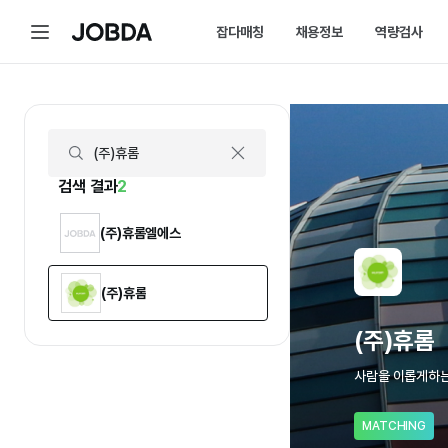
(주)휴롬 | 연봉, 직원수, 복지 등 | 잡다
메
잡다매칭
채용정보
역량검사
J
뉴
O
B
D
매칭 홈
채용 캘린더
A
매칭에 대한 모든 정보를 한곳에서 
채용 스케줄을 놓치
잡다매칭 소개
채용 공고
스펙아닌 역량으로 취업하는 방법을 
내가 선택한 필터로
검색 결과
2
(주)휴롬엘에스
(주)휴롬
(주)휴롬
사람을 이롭게하는
MATCHING