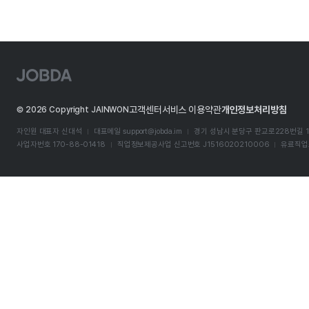
J
O
B
D
고객센터
서비스 이용약관
개인정보처리방침
©
2026
Copyright JAINWON
A
자인원 대표자 신대석
대표메일
support@jobda.im
경기 성남시 분당구 판교로228번길 1
사업자번호 170-88-01418
직업정보제공사업 신고번호 J1516020210006
유료직업소