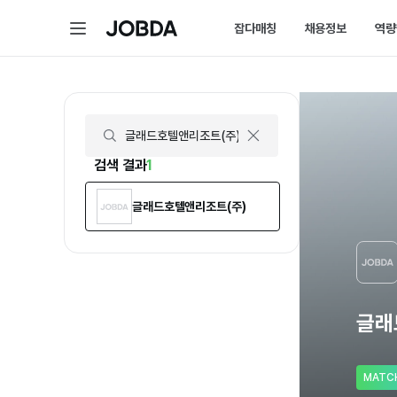
글래드호텔앤리조트(주) | 연봉, 직원수, 복지 등 | 잡다
메
잡다매칭
채용정보
역량
J
뉴
O
B
D
매칭 홈
채용 
A
매칭에 대한 모든 정보를 
채용 스
잡다매칭 소개
채용 
스펙아닌 역량으로 취업하
내가 선
검색 결과
1
글래드호텔앤리조트(주)
글래
MATC