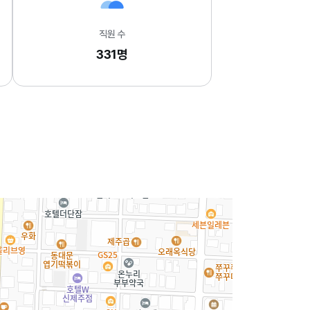
직원 수
331명