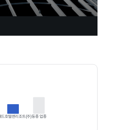
업
데
이
트
일
자
:
2
0
2
6
래드호텔앤리조트(주)
동종 업종
.
0
8