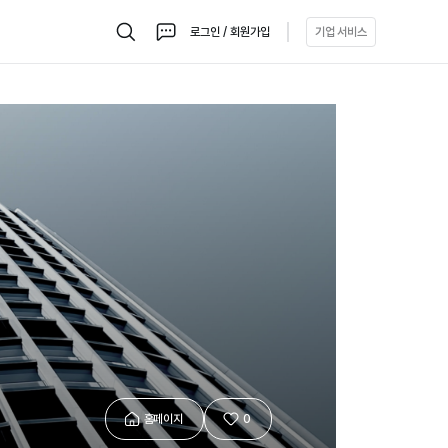
로그인 / 회원가입
기업 서비스
검
채
색
팅
홈페이지
0