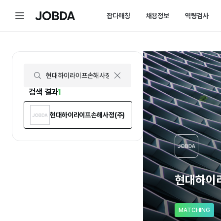
현대하이라이프손해사정(주) | 연봉, 직원수, 복지 등 | 잡다
메
잡다매칭
채용정보
역량검사
J
뉴
O
B
D
매칭 홈
채용 캘린더
A
매칭에 대한 모든 정보를 한곳에서 
채용 스케줄을 놓치
잡다매칭 소개
채용 공고
스펙아닌 역량으로 취업하는 방법을 
내가 선택한 필터로
검색 결과
1
현대하이라이프손해사정(주)
현대하이
MATCHING