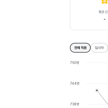
평균 
-
전체 직원
입사자
750명
744명
738명