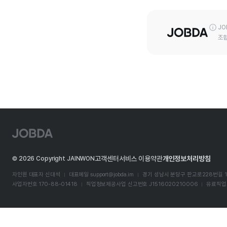
JO
조합
J
O
B
D
고객센터
서비스 이용약관
개인정보처리방침
©
2026
Copyright JAINWON
A
자인원 대표자 신대석
대표메일
support@jobda.im
경기 성남시 분당구 판교로228번길 1
사업자번호 170-88-01418
직업정보제공사업 신고번호 J1516020210006
유료직업소