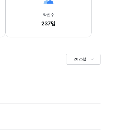
직원 수
237명
2025년