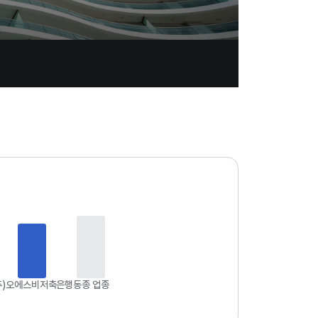
업
데
이
트
일
자
:
2
0
2
6
주)오에스비저축은행
동종 업종
.
0
8