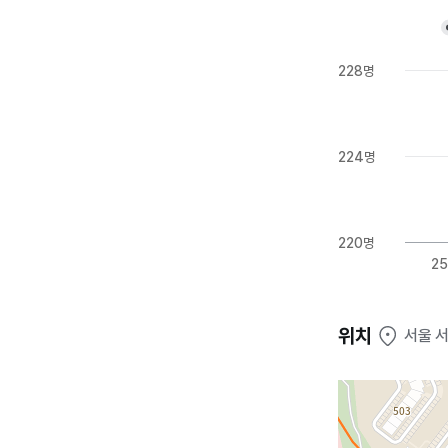
228명
224명
220명
25
위치
서울 