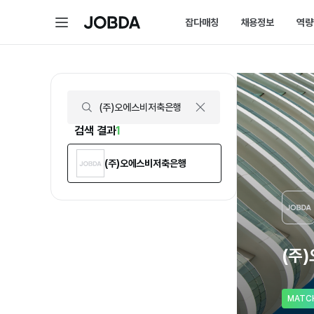
(주)오에스비저축은행 | 연봉, 직원수, 복지 등 | 잡다
메
잡다매칭
채용정보
역량
J
뉴
O
B
D
매칭 홈
채용 
A
매칭에 대한 모든 정보를 
채용 스
잡다매칭 소개
채용 
스펙아닌 역량으로 취업하
내가 선
검색 결과
1
(주)오에스비저축은행
(주
MATC