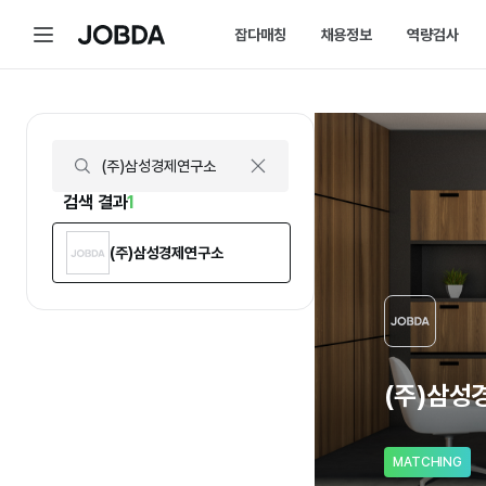
(주)삼성경제연구소 | 연봉, 직원수, 복지 등 | 잡다
메
잡다매칭
채용정보
역량검사
J
뉴
O
B
D
매칭 홈
채용 캘린더
A
매칭에 대한 모든 정보를 한곳에서 
채용 스케줄을 놓치
잡다매칭 소개
채용 공고
스펙아닌 역량으로 취업하는 방법을 
내가 선택한 필터로
검색 결과
1
(주)삼성경제연구소
(주)삼성
MATCHING