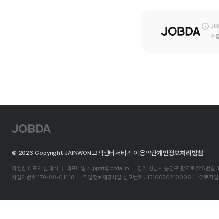
JO
조합
J
O
B
D
고객센터
서비스 이용약관
개인정보처리방침
©
2026
Copyright JAINWON
A
자인원 대표자 신대석
대표메일
support@jobda.im
경기 성남시 분당구 판교로228번길 1
사업자번호 170-88-01418
직업정보제공사업 신고번호 J1516020210006
유료직업소