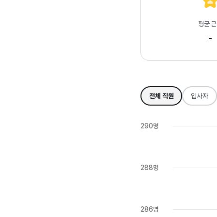
평균 
-
전체 직원
입사자
290명
288명
286명