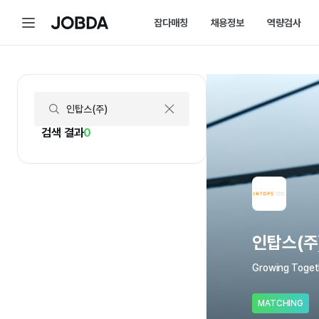
인탑스(주) | 연봉, 직원수, 복지 등 | 잡다
메
잡다매칭
채용정보
역량검사
J
뉴
O
B
D
매칭 홈
채용 캘린더
A
매칭에 대한 모든 정보를 한곳에서 
채용 스케줄을 놓치
잡다매칭 소개
채용 공고
스펙아닌 역량으로 취업하는 방법을 
내가 선택한 필터로
검색 결과
0
인탑스(주
Growing Toget
MATCHING