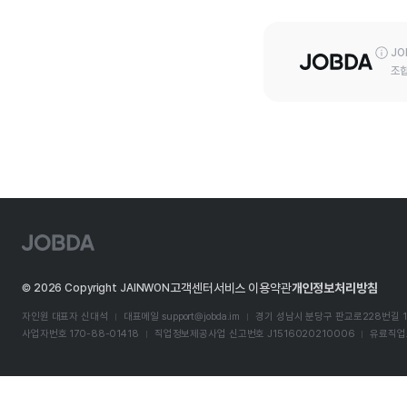
JO
조합
J
O
B
D
고객센터
서비스 이용약관
개인정보처리방침
©
2026
Copyright JAINWON
A
자인원 대표자 신대석
대표메일
support@jobda.im
경기 성남시 분당구 판교로228번길 1
사업자번호 170-88-01418
직업정보제공사업 신고번호 J1516020210006
유료직업소