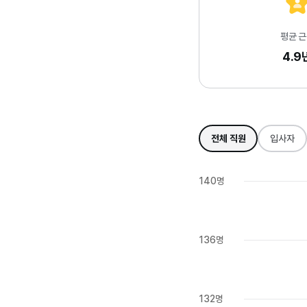
평균 
4.9
전체 직원
입사자
140명
136명
132명