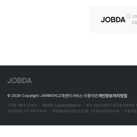
JO
조합
J
O
B
D
고객센터
서비스 이용약관
개인정보처리방침
©
2026
Copyright JAINWON
A
자인원 대표자 신대석
대표메일
support@jobda.im
경기 성남시 분당구 판교로228번길 1
사업자번호 170-88-01418
직업정보제공사업 신고번호 J1516020210006
유료직업소