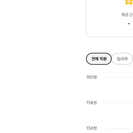
평균 
-
전체 직원
입사자
160명
158명
156명