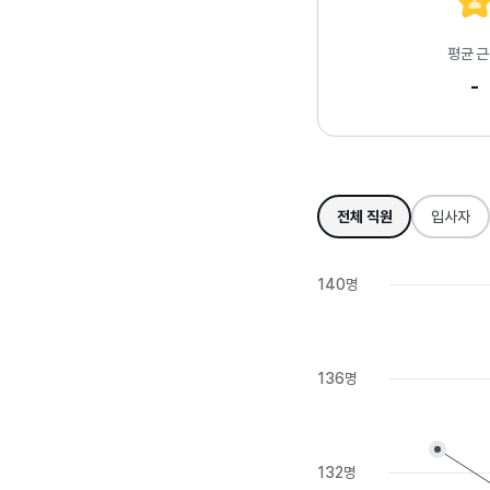
평균 
-
전체 직원
입사자
140명
136명
132명