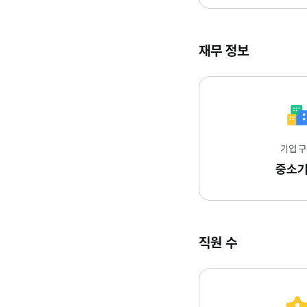
재무 정보
기업 
중소
직원 수