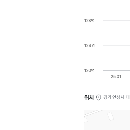
128명
124명
120명
25.01
위치
경기 안성시 대