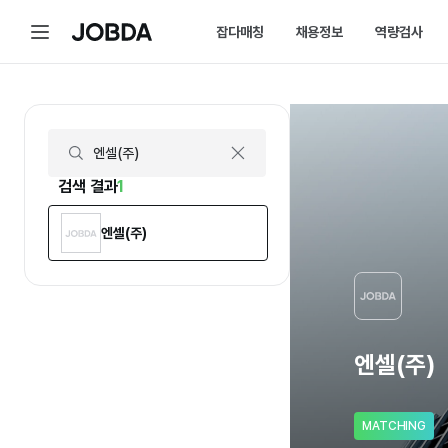
엔셀(주) | 연봉, 직원수, 복지 등 | 잡다
메
잡다매칭
채용정보
역량검사
J
뉴
O
B
D
매칭 홈
채용 캘린더
A
매칭에 대한 모든 정보를 한곳에서 
채용 스케줄을 놓치
잡다매칭 소개
채용 공고
스펙아닌 역량으로 취업하는 방법을 
내가 선택한 필터로
검색 결과
1
엔셀(주)
엔셀(주)
MATCHING