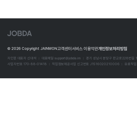
J
O
B
D
고객센터
서비스 이용약관
개인정보처리방침
©
2026
Copyright JAINWON
A
자인원 대표자 신대석
대표메일
support@jobda.im
경기 성남시 분당구 판교로228번길 1
사업자번호 170-88-01418
직업정보제공사업 신고번호 J1516020210006
유료직업소