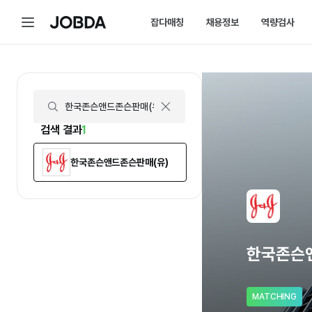
한국존슨앤드존슨판매(유) | 연봉, 직원수, 복지 등 | 잡다
메
잡다매칭
채용정보
역량검사
J
뉴
O
B
D
매칭 홈
채용 캘린더
A
매칭에 대한 모든 정보를 한곳에서 
채용 스케줄을 놓치
잡다매칭 소개
채용 공고
스펙아닌 역량으로 취업하는 방법을 
내가 선택한 필터로
검색 결과
1
한국존슨앤드존슨판매(유)
한국존슨
MATCHING