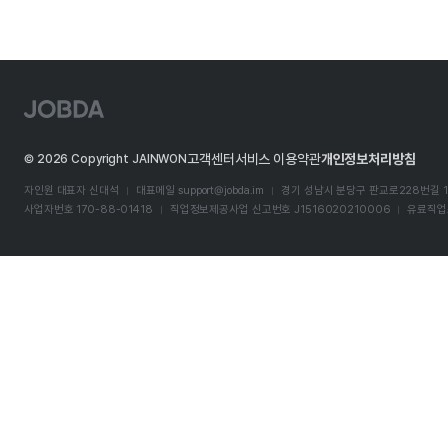
J
O
B
D
고객센터
서비스 이용약관
개인정보처리방침
©
2026
Copyright JAINWON
A
자인원 대표자 신대석
대표메일
support@jobda.im
경기 성남시 분당구 판교로228번길 1
사업자번호 170-88-01418
직업정보제공사업 신고번호 J1516020210006
유료직업소