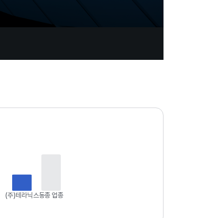
업
데
이
트
일
자
:
2
0
2
6
(주)테라닉스
동종 업종
.
0
8