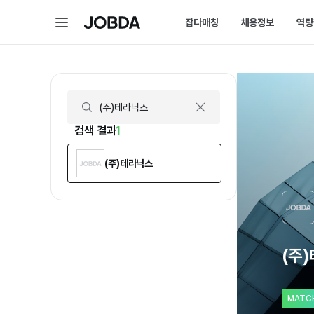
(주)테라닉스 | 연봉, 직원수, 복지 등 | 잡다
메
잡다매칭
채용정보
역량
J
뉴
O
B
D
매칭 홈
채용 
A
매칭에 대한 모든 정보를 
채용 스
잡다매칭 소개
채용 
스펙아닌 역량으로 취업하
내가 선
검색 결과
1
(주)테라닉스
(주
MATC