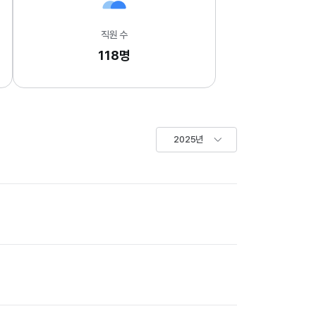
직원 수
118명
2025년