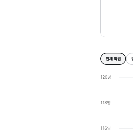
전체 직원
120명
118명
116명