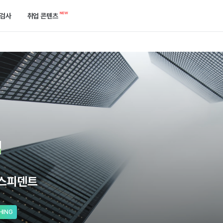
검사
취업 콘텐츠
캘린더
역량검사
합격 후기 게시판
한곳에서 확인하세요.
케줄을 놓치지 말고 관리해 보세요.
750개 이상의 기업에서 확인하는 ‘진짜’ 역량을 진단해 보세요.
합격한 선배들의 이야기를 들어보세요.
공고
개발자 검사
취업 콘텐츠
는 방법을 알려드릴게요.
택한 필터로 공고를 쉽게 찾아보세요.
실무와 가장 유사한 실전 개발 역량을 진단해 보세요.
지원부터 합격까지 필요한 정보들이 모여있어요.
기출 면접 연습
기업별 예상 면접 질문 확인과 면접 연습을 할 수 있어요.
)스피덴트
HING