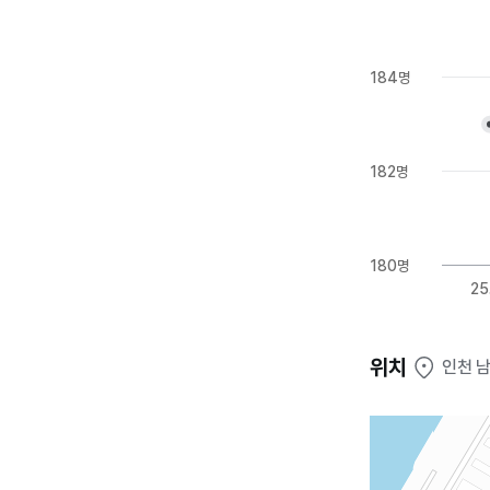
184명
182명
180명
25
위치
인천 남