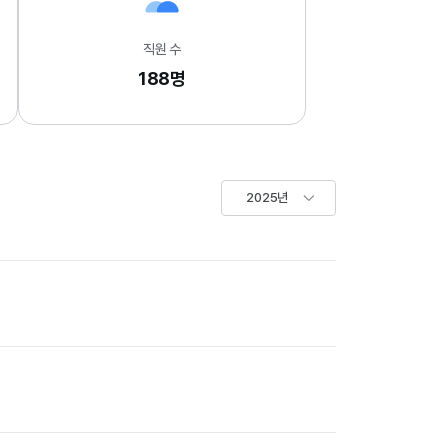
직원 수
188명
2025년