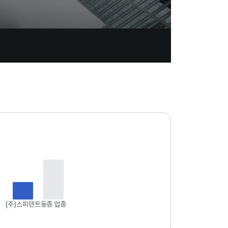
업
데
이
트
일
자
:
2
0
2
6
(주)스피덴트
동종 업종
.
0
8