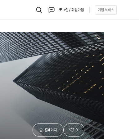
로그인 / 회원가입
기업 서비스
검
채
색
팅
홈페이지
0