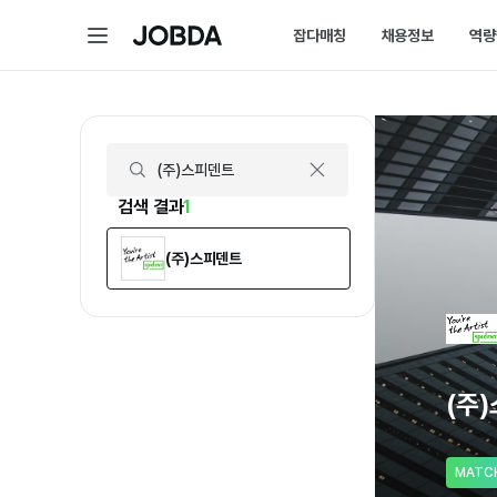
(주)스피덴트 | 연봉, 직원수, 복지 등 | 잡다
메
잡다매칭
채용정보
역량
J
뉴
O
B
D
매칭 홈
채용 
A
매칭에 대한 모든 정보를 
채용 스
잡다매칭 소개
채용 
스펙아닌 역량으로 취업하
내가 선
검색 결과
1
(주)스피덴트
(주
MATC