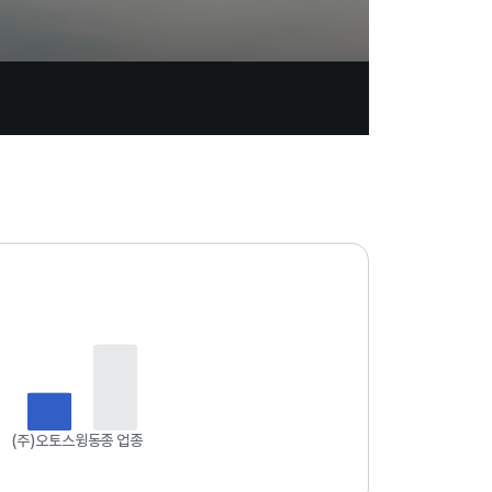
업
데
이
트
일
자
:
2
0
2
4
(주)오토스윙
동종 업종
.
0
1