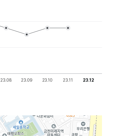
23.08
23.09
23.10
23.11
23.12