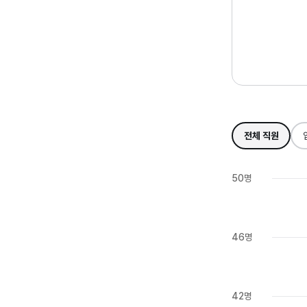
전체 직원
50명
46명
42명