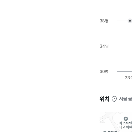
38명
34명
30명
23.
위치
서울 금