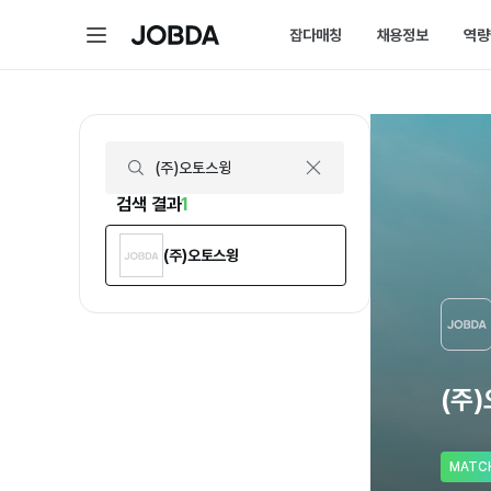
(주)오토스윙 | 연봉, 직원수, 복지 등 | 잡다
메
잡다매칭
채용정보
역량
J
뉴
O
B
D
매칭 홈
채용 
A
매칭에 대한 모든 정보를 
채용 스
잡다매칭 소개
채용 
스펙아닌 역량으로 취업하
내가 선
검색 결과
1
(주)오토스윙
(주
MATC