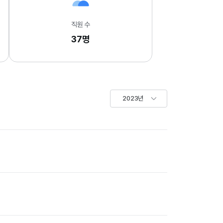
직원 수
37명
2023년