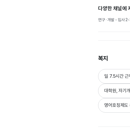
다양한 채널에 
연구 · 개발 - 입사 2
내가 참여한 화
홍보 · 마케팅 - 입사
복지
일 7.5시간 근
내가 만든 프로
대학원, 자기
경영기획 · 지원 - 입
영어호칭제도
회사가 성장하고