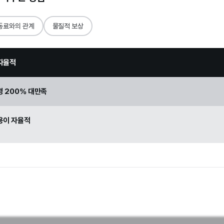
동료와의 관계
물질적 보상
자율적
경 200% 대만족
용이 자율적
로세스가 합리적
 결재라인이 합리적
로세스가 합리적