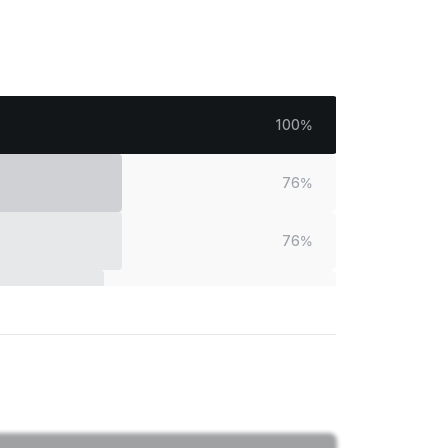
100
%
76
%
76
%
74
%
64
%
61
%