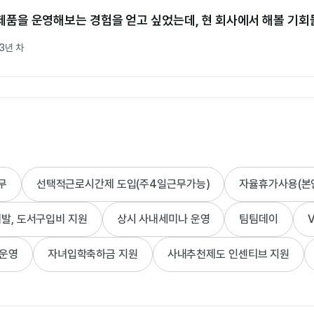
제품을 운영해보는 경험을 얻고 싶었는데, 현 회사에서 해볼 기회
-3년 차
장품 마케팅 프로젝트가 인기를 누려 칭찬받았을 때 굉장히 기뻤
 4-6년 차
무
선택적근로시간제 도입(주4일근무가능)
자율휴가사용(본
젝트가 의견이 반영되어 좋은 결과를 얻었을때 뿌듯함을 느꼈습니
개발, 도서구입비 지원
상시 사내세미나 운영
팀팀데이
V
사 4-6년 차
 운영
자녀입학축하금 지원
사내추천제도 인센티브 지원
 성장에따라 이익분배가 이뤄지고, 복지가 개선될때 기쁩니다.