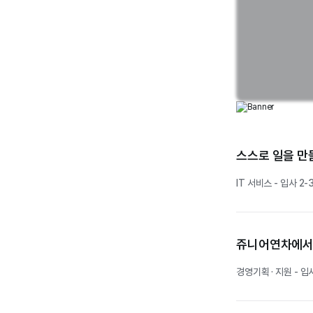
업무시간
퇴근이 
부서간 
웃음이 
스스로 일을 만
내가 원
IT 서비스 - 입사 2-
쥬니어연차에서부
경영기획 · 지원 - 입