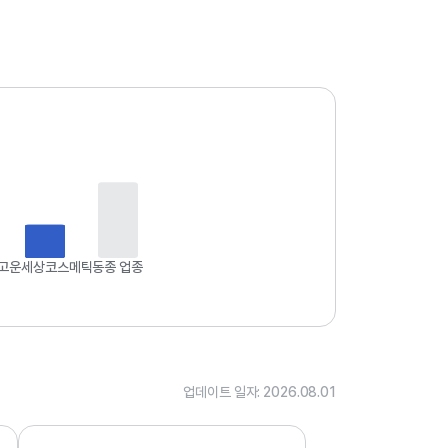
업
데
이
트
일
자
:
2
0
2
6
고운세상코스메틱
동종 업종
.
0
8
.
0
1
업데이트 일자: 2026.08.01