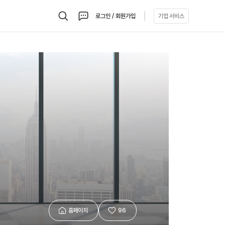
로그인 / 회원가입
기업 서비스
검
채
색
팅
홈페이지
96