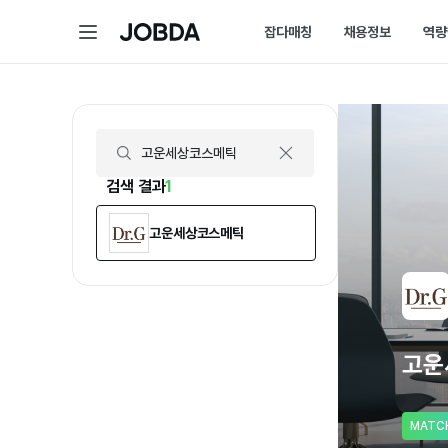
고운세상코스메틱 | 연봉, 직원수, 복지 등 | 잡다
메
잡다매칭
채용정보
역량
J
뉴
O
B
D
매칭 홈
채용 
A
매칭에 대한 모든 정보를 
채용 스
잡다매칭 소개
채용 
스펙아닌 역량으로 취업하
내가 선
검색 결과
1
고운세상코스메틱
고운
MATC