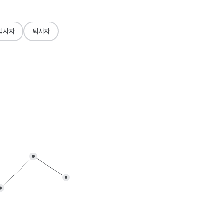
입사자
퇴사자